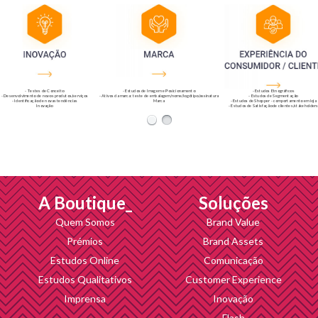
- Testes de Conceito
- Estudos de Imagem e Posicionamento
- Estudos Etnográficos
- Desenvolvimento de novos produtos/serviços
- Ativos da marca: teste de embalagem/nome/logótipo/assinatura
- Estudos de Segmentação
- Identificação de novas tendências
Marca
- Estudos de Shopper - comportamento em loja
Inovação
- Estudos de Satisfação de clientes/stakeholder
- Cliente Mistério
Experiência do Consumidor/Cliente
A Boutique_
Soluções
Quem Somos
Brand Value
Prémios
Brand Assets
Estudos Online
Comunicação
Estudos Qualitativos
Customer Experience
Imprensa
Inovação
Flash